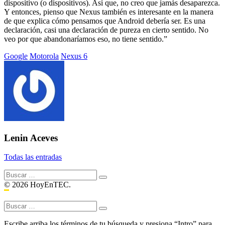
dispositivo (o dispositivos). Así que, no creo que jamás desaparezca.
Y entonces, pienso que Nexus también es interesante en la manera
de que explica cómo pensamos que Android debería ser. Es una
declaración, casi una declaración de pureza en cierto sentido. No
veo por que abandonaríamos eso, no tiene sentido.”
Etiquetado
Google
Motorola
Nexus 6
con:
Lenin Aceves
Todas las entradas
Buscar:
© 2026 HoyEnTEC.
Buscar:
Escribe arriba los términos de tu búsqueda y presiona “Intro” para