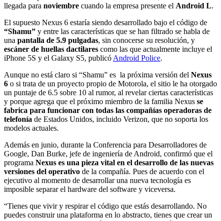
llegada para
noviembre
cuando la empresa presente el
Android L
.
El supuesto Nexus 6 estaría siendo desarrollado bajo el código de
“Shamu”
y entre las características que se han filtrado se habla de
una
pantalla de 5.9 pulgadas
, sin conocerse su resolución, y
escáner de huellas dactilares
como las que actualmente incluye el
iPhone 5S y el Galaxy S5, publicó
Android Police
.
Aunque no está claro si “Shamu” es la próxima versión del
Nexus
6
o si trata de un proyecto propio de Motorola, el sitio le ha otorgado
un puntaje de 6.5 sobre 10 al rumor, al revelar ciertas características
y porque agrega que el próximo miembro de la familia Nexus
se
fabrica para funcionar con todas las compañías operadoras de
telefonía
de Estados Unidos, incluido Verizon, que no soporta los
modelos actuales.
Además en junio, durante la Conferencia para Desarrolladores de
Google, Dan Burke, jefe de ingeniería de Android, confirmó que el
programa
Nexus es una pieza vital en el desarrollo de las nuevas
versiones del operativo
de la compañía. Pues de acuerdo con el
ejecutivo al momento de desarrollar una nueva tecnología es
imposible separar el hardware del software y viceversa.
“Tienes que vivir y respirar el código que estás desarrollando. No
puedes construir una plataforma en lo abstracto, tienes que crear un