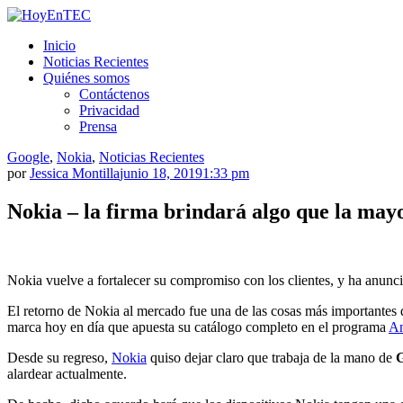
Saltar
al
HoyEnTEC
HoyEnTEC te traer las mejores noticias en tecnología
Inicio
contenido.
Noticias Recientes
Quiénes somos
Contáctenos
Privacidad
Prensa
Google
,
Nokia
,
Noticias Recientes
por
Jessica Montilla
junio 18, 2019
1:33 pm
Nokia – la firma brindará algo que la mayo
Nokia vuelve a fortalecer su compromiso con los clientes, y ha anun
El retorno de Nokia al mercado fue una de las cosas más importante
marca hoy en día que apuesta su catálogo completo en el programa
An
Desde su regreso,
Nokia
quiso dejar claro que trabaja de la mano de
alardear actualmente.