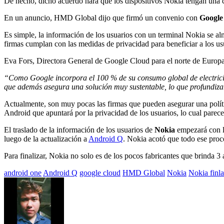
De hecho, dicho acuerdo hará que los dispositivos Nokia tengan una ca
En un anuncio, HMD Global dijo que firmó un convenio con
Google
Es simple, la información de los usuarios con un terminal Nokia se a
firmas cumplan con las medidas de privacidad para beneficiar a los us
Eva Fors, Directora General de Google Cloud para el norte de Europa
“Como Google incorpora el 100 % de su consumo global de electrici
que además asegura una solución muy sustentable, lo que profundizar
Actualmente, son muy pocas las firmas que pueden asegurar una polít
Android que apuntará por la privacidad de los usuarios, lo cual parec
El traslado de la información de los usuarios de
Nokia
empezará con 
luego de la actualización a
Android Q
. Nokia acotó que todo ese proc
Para finalizar, Nokia no solo es de los pocos fabricantes que brinda 3
Etiquetado
android one
Android Q
google cloud
HMD Global
Nokia
Nokia finl
con: