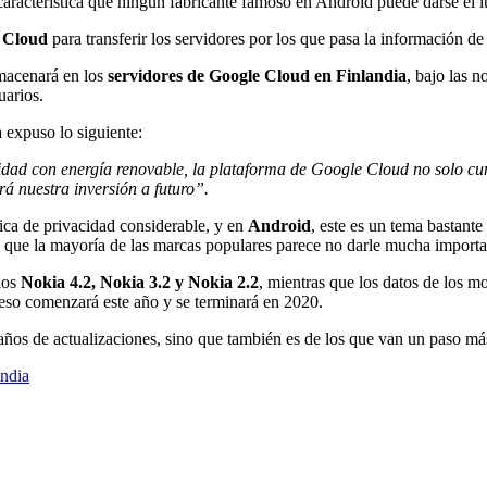
racterística que ningún fabricante famoso en Android puede darse el lu
 Cloud
para transferir los servidores por los que pasa la información de
lmacenará en los
servidores de Google Cloud en Finlandia
, bajo las 
uarios.
 expuso lo siguiente:
dad con energía renovable, la plataforma de Google Cloud no solo cu
á nuestra inversión a futuro”.
ica de privacidad considerable, y en
Android
, este es un tema bastant
e que la mayoría de las marcas populares parece no darle mucha importa
los
Nokia 4.2, Nokia 3.2 y Nokia 2.2
, mientras que los datos de los m
eso comenzará este año y se terminará en 2020.
 años de actualizaciones, sino que también es de los que van un paso más
andia