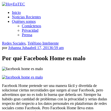
Saltar
al
HoyEnTEC
HoyEnTEC te traer las mejores noticias en tecnología
Inicio
contenido.
Noticias Recientes
Quiénes somos
Contáctenos
Privacidad
Prensa
Redes Sociales
,
Teléfono Inteligente
por
Johanna Juha
abril 17, 2013
6:59 am
Por qué Facebook Home es malo
Facebook Home pretende ser una manera fácil y divertida de
solucionar ciertas necesidades que surgen al usar Facebook, pero
advertimos que no es todo lo buena que debería ser. Siempre ha
habido gran cantidad de problemas con la privacidad y serias dudas
respecto del respecto a los datos personales en plataformas de redes
sociales como Facebook. Pero Facebook Home lleva estos