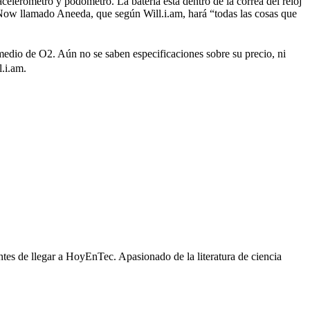
rómetro y podómetro. La batería está dentro de la correa del reloj
Now llamado Aneeda, que según Will.i.am, hará “todas las cosas que
 medio de O2. Aún no se saben especificaciones sobre su precio, ni
.i.am.
es de llegar a HoyEnTec. Apasionado de la literatura de ciencia