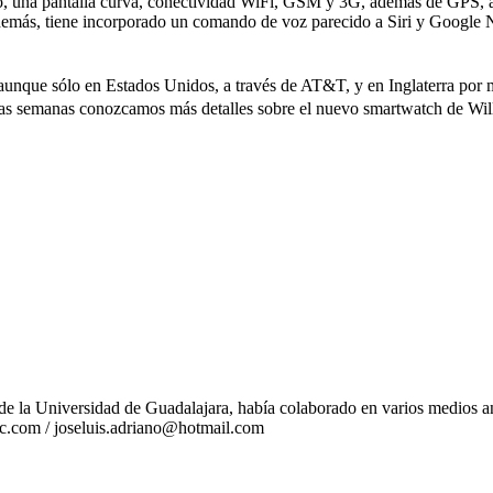
na pantalla curva, conectividad WiFi, GSM y 3G, además de GPS, acele
Además, tiene incorporado un comando de voz parecido a Siri y Google 
, aunque sólo en Estados Unidos, a través de AT&T, y en Inglaterra por
imas semanas conozcam
os más detalles sobre el nuevo smartwatch de Will
e la Universidad de Guadalajara, había colaborado en varios medios ant
tec.com / joseluis.adriano@hotmail.com