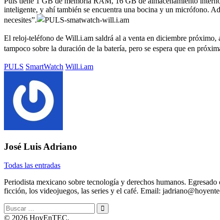
Puls tiene 1 GB de memoria RAM, 16 GB de almacenamiento interno, u
inteligente, y ahí también se encuentra una bocina y un micrófono. 
necesites”.
El reloj-teléfono de Will.i.am saldrá al a venta en diciembre próximo
tampoco sobre la duración de la batería, pero se espera que en próx
Etiquetado
PULS
SmartWatch
Will.i.am
con:
José Luis Adriano
Todas las entradas
Periodista mexicano sobre tecnología y derechos humanos. Egresado d
ficción, los videojuegos, las series y el café. Email: jadriano@hoyen
Buscar:
© 2026 HoyEnTEC.