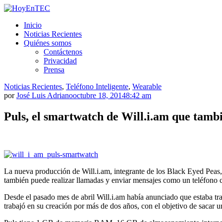
Saltar
al
HoyEnTEC
HoyEnTEC te traer las mejores noticias en tecnología
Inicio
contenido.
Noticias Recientes
Quiénes somos
Contáctenos
Privacidad
Prensa
Noticias Recientes
,
Teléfono Inteligente
,
Wearable
por
José Luis Adriano
octubre 18, 2014
8:42 am
Puls, el smartwatch de Will.i.am que tambi
La nueva producción de Will.i.am, integrante de los Black Eyed Peas,
también puede realizar llamadas y enviar mensajes como un teléfono 
Desde el pasado mes de abril Will.i.am había anunciado que estaba tr
trabajó en su creación por más de dos años, con el objetivo de sacar 