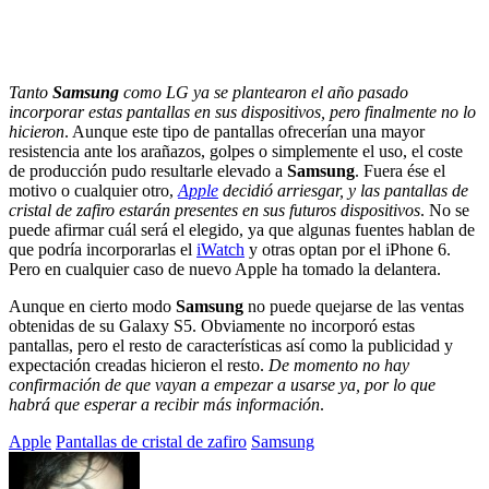
Tanto
Samsung
como LG ya se plantearon el año pasado
incorporar estas pantallas en sus dispositivos, pero finalmente no lo
hicieron
. Aunque este tipo de pantallas ofrecerían una mayor
resistencia ante los arañazos, golpes o simplemente el uso, el coste
de producción pudo resultarle elevado a
Samsung
. Fuera ése el
motivo o cualquier otro,
Apple
decidió arriesgar, y las pantallas de
cristal de zafiro estarán presentes en sus futuros dispositivos
. No se
puede afirmar cuál será el elegido, ya que algunas fuentes hablan de
que podría incorporarlas el
iWatch
y otras optan por el iPhone 6.
Pero en cualquier caso de nuevo Apple ha tomado la delantera.
Aunque en cierto modo
Samsung
no puede quejarse de las ventas
obtenidas de su Galaxy S5. Obviamente no incorporó estas
pantallas, pero el resto de características así como la publicidad y
expectación creadas hicieron el resto.
De momento no hay
confirmación de que vayan a empezar a usarse ya, por lo que
habrá que esperar a recibir más información
.
Etiquetado
Apple
Pantallas de cristal de zafiro
Samsung
con: