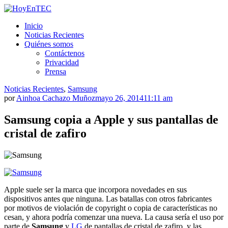
Saltar
al
HoyEnTEC
HoyEnTEC te traer las mejores noticias en tecnología
Inicio
contenido.
Noticias Recientes
Quiénes somos
Contáctenos
Privacidad
Prensa
Noticias Recientes
,
Samsung
por
Ainhoa Cachazo Muñoz
mayo 26, 2014
11:11 am
Samsung copia a Apple y sus pantallas de
cristal de zafiro
Apple suele ser la marca que incorpora novedades en sus
dispositivos antes que ninguna. Las batallas con otros fabricantes
por motivos de violación de copyright o copia de características no
cesan, y ahora podría comenzar una nueva. La causa sería el uso por
parte de
Samsung
y
LG
de pantallas de cristal de zafiro, y las