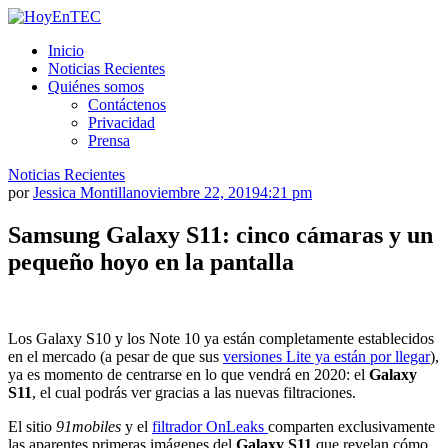
Saltar
al
HoyEnTEC
HoyEnTEC te traer las mejores noticias en tecnología
Inicio
contenido.
Noticias Recientes
Quiénes somos
Contáctenos
Privacidad
Prensa
Noticias Recientes
por
Jessica Montilla
noviembre 22, 2019
4:21 pm
Samsung Galaxy S11: cinco cámaras y un
pequeño hoyo en la pantalla
Los Galaxy S10 y los Note 10 ya están completamente establecidos
en el mercado (a pesar de que sus
versiones Lite ya están por llegar
),
ya es momento de centrarse en lo que vendrá en 2020: el
Galaxy
S11
, el cual podrás ver gracias a las nuevas filtraciones.
El sitio
91mobiles
y el
filtrador OnLeaks
comparten exclusivamente
las aparentes primeras imágenes del
Galaxy S11
que revelan cómo