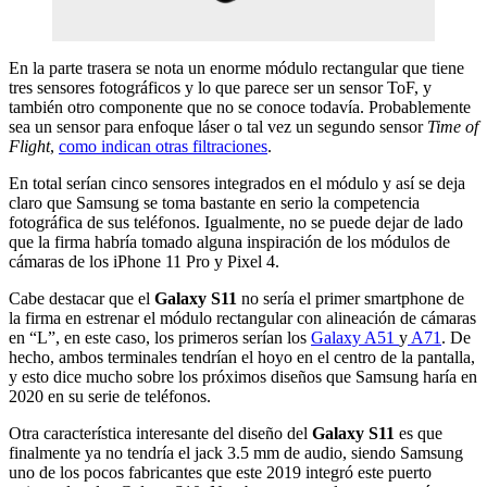
En la parte trasera se nota un enorme módulo rectangular que tiene
tres sensores fotográficos y lo que parece ser un sensor ToF, y
también otro componente que no se conoce todavía. Probablemente
sea un sensor para enfoque láser o tal vez un segundo sensor
Time of
Flight
,
como indican otras filtraciones
.
En total serían cinco sensores integrados en el módulo y así se deja
claro que Samsung se toma bastante en serio la competencia
fotográfica de sus teléfonos. Igualmente, no se puede dejar de lado
que la firma habría tomado alguna inspiración de los módulos de
cámaras de los iPhone 11 Pro y Pixel 4.
Cabe destacar que el
Galaxy S11
no sería el primer smartphone de
la firma en estrenar el módulo rectangular con alineación de cámaras
en “L”, en este caso, los primeros serían los
Galaxy A51
y
A71
. De
hecho, ambos terminales tendrían el hoyo en el centro de la pantalla,
y esto dice mucho sobre los próximos diseños que Samsung haría en
2020 en su serie de teléfonos.
Otra característica interesante del diseño del
Galaxy S11
es que
finalmente ya no tendría el jack 3.5 mm de audio, siendo Samsung
uno de los pocos fabricantes que este 2019 integró este puerto