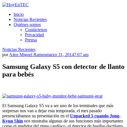
Saltar
al
HoyEnTEC
HoyEnTEC te traer las mejores noticias en tecnología
Inicio
contenido.
Noticias Recientes
Quiénes somos
Contáctenos
Privacidad
Prensa
Noticias Recientes
por
Aitor Miguel Ramos
marzo 31, 2014
7:07 am
Samsung Galaxy S5 con detector de llanto
para bebés
El Samsung Galaxy S5 va a ser uno de los terminales que más
sorpresas nos van a dejar esta temporada, el mes pasado
presenciábamos su presentación en el
Unpacked 5 cuando Jong-
Kyun Shin
nos mostraba algunas de sus funciones más importantes
como el medidor del ritmo cardíaco, el detector de huellas dactilares