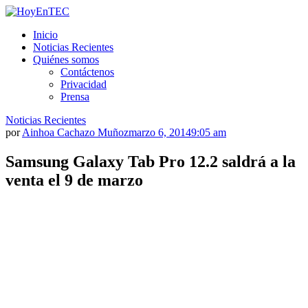
Saltar
al
HoyEnTEC
HoyEnTEC te traer las mejores noticias en tecnología
Inicio
contenido.
Noticias Recientes
Quiénes somos
Contáctenos
Privacidad
Prensa
Noticias Recientes
por
Ainhoa Cachazo Muñoz
marzo 6, 2014
9:05 am
Samsung Galaxy Tab Pro 12.2 saldrá a la
venta el 9 de marzo