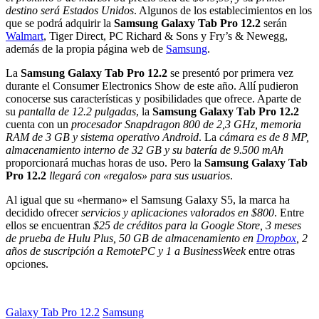
destino será Estados Unidos
. Algunos de los establecimientos en los
que se podrá adquirir la
Samsung Galaxy Tab Pro 12.2
serán
Walmart
, Tiger Direct, PC Richard & Sons y Fry’s & Newegg,
además de la propia página web de
Samsung
.
La
Samsung Galaxy Tab Pro 12.2
se presentó por primera vez
durante el Consumer Electronics Show de este año. Allí pudieron
conocerse sus características y posibilidades que ofrece. Aparte de
su
pantalla de 12.2 pulgadas
, la
Samsung Galaxy Tab Pro 12.2
cuenta con un
procesador Snapdragon 800 de 2,3 GHz, memoria
RAM de 3 GB y sistema operativo Android
. La
cámara es de 8 MP,
almacenamiento interno de 32 GB y su batería de 9.500 mAh
proporcionará muchas horas de uso. Pero la
Samsung Galaxy Tab
Pro 12.2
llegará con «regalos» para sus usuarios
.
Al igual que su «hermano» el Samsung Galaxy S5, la marca ha
decidido ofrecer
servicios y aplicaciones valorados en $800
. Entre
ellos se encuentran
$25 de créditos para la Google Store, 3 meses
de prueba de Hulu Plus, 50 GB de almacenamiento en
Dropbox
, 2
años de suscripción a RemotePC y 1 a BusinessWeek
entre otras
opciones.
Etiquetado
Galaxy Tab Pro 12.2
Samsung