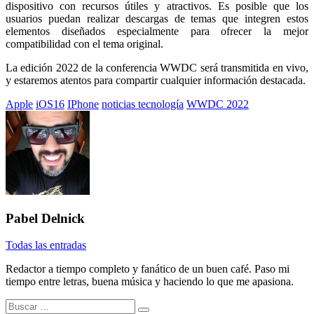
dispositivo con recursos útiles y atractivos. Es posible que los
usuarios puedan realizar descargas de temas que integren estos
elementos diseñados especialmente para ofrecer la mejor
compatibilidad con el tema original.
La edición 2022 de la conferencia WWDC será transmitida en vivo,
y estaremos atentos para compartir cualquier información destacada.
Etiquetado
Apple
iOS16
IPhone
noticias tecnología
WWDC 2022
con:
Pabel Delnick
Todas las entradas
Redactor a tiempo completo y fanático de un buen café. Paso mi
tiempo entre letras, buena música y haciendo lo que me apasiona.
Buscar: