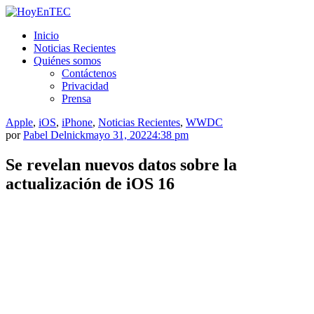
Saltar
al
HoyEnTEC
HoyEnTEC te traer las mejores noticias en tecnología
Inicio
contenido.
Noticias Recientes
Quiénes somos
Contáctenos
Privacidad
Prensa
Apple
,
iOS
,
iPhone
,
Noticias Recientes
,
WWDC
por
Pabel Delnick
mayo 31, 2022
4:38 pm
Se revelan nuevos datos sobre la
actualización de iOS 16