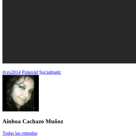
Etiquetado
#ces2014
Polaroid
Socialmatic
con:
Ainhoa Cachazo Muñoz
Todas las entradas