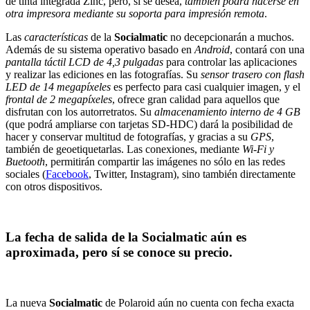
de tinta integrada Zinc, pero, si se desea,
también podrá hacerse en
otra impresora mediante su soporta para impresión remota
.
Las
características
de la
Socialmatic
no decepcionarán a muchos.
Además de su sistema operativo basado en
Android
, contará con una
pantalla táctil LCD de 4,3 pulgadas
para controlar las aplicaciones
y realizar las ediciones en las fotografías. Su
sensor trasero con flash
LED de 14 megapíxeles
es perfecto para casi cualquier imagen, y el
frontal de 2 megapíxeles
, ofrece gran calidad para aquellos que
disfrutan con los autorretratos. Su
almacenamiento interno de 4 GB
(que podrá ampliarse con tarjetas SD-HDC) dará la posibilidad de
hacer y conservar multitud de fotografías, y gracias a su
GPS
,
también de geoetiquetarlas. Las conexiones, mediante
Wi-Fi y
Buetooth
, permitirán compartir las imágenes no sólo en las redes
sociales (
Facebook
, Twitter, Instagram), sino también directamente
con otros dispositivos.
La fecha de salida de la Socialmatic aún es
aproximada, pero sí se conoce su precio.
La nueva
Socialmatic
de Polaroid aún no cuenta con fecha exacta