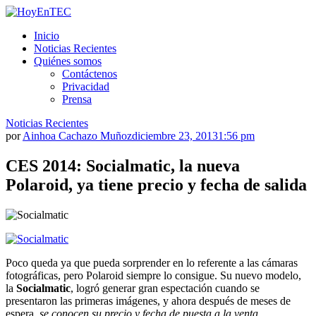
Saltar
al
HoyEnTEC
HoyEnTEC te traer las mejores noticias en tecnología
Inicio
contenido.
Noticias Recientes
Quiénes somos
Contáctenos
Privacidad
Prensa
Noticias Recientes
por
Ainhoa Cachazo Muñoz
diciembre 23, 2013
1:56 pm
CES 2014: Socialmatic, la nueva
Polaroid, ya tiene precio y fecha de salida
Poco queda ya que pueda sorprender en lo referente a las cámaras
fotográficas, pero Polaroid siempre lo consigue. Su nuevo modelo,
la
Socialmatic
, logró generar gran espectación cuando se
presentaron las primeras imágenes, y ahora después de meses de
espera,
se conocen su precio y fecha de puesta a la venta