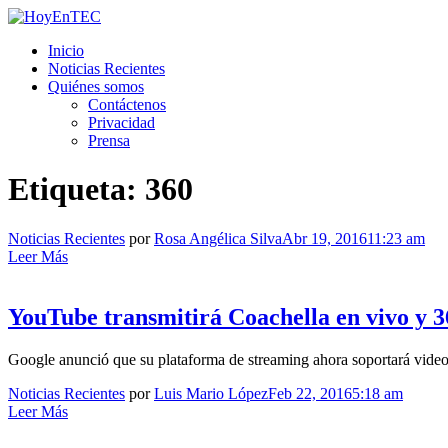
Saltar
al
HoyEnTEC
HoyEnTEC te traer las mejores noticias en tecnología
Inicio
contenido.
Noticias Recientes
Quiénes somos
Contáctenos
Privacidad
Prensa
Etiqueta:
360
Noticias Recientes
por
Rosa Angélica Silva
Abr 19, 2016
11:23 am
Leer Más
YouTube transmitirá Coachella en vivo y 3
Google anunció que su plataforma de streaming ahora soportará video
Noticias Recientes
por
Luis Mario López
Feb 22, 2016
5:18 am
Leer Más