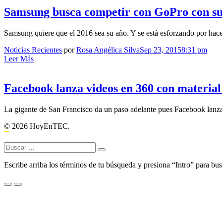
Samsung busca competir con GoPro con s
Samsung quiere que el 2016 sea su año. Y se está esforzando por hac
Noticias Recientes
por
Rosa Angélica Silva
Sep 23, 2015
8:31 pm
Leer Más
Facebook lanza videos en 360 con materia
La gigante de San Francisco da un paso adelante pues Facebook lanza 
© 2026 HoyEnTEC.
Buscar:
Escribe arriba los términos de tu búsqueda y presiona “Intro” para bus
Menu