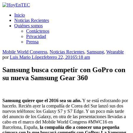
Saltar
al
HoyEnTEC
HoyEnTEC te traer las mejores noticias en tecnología
Inicio
contenido.
Noticias Recientes
Quiénes somos
Contáctenos
Privacidad
Prensa
Mobile World Congress
,
Noticias Recientes
,
Samsung
,
Wearable
por
Luis Mario López
febrero 22, 2016
5:18 am
Samsung busca competir con GoPro con
su nueva Samsung Gear 360
Samsung quiere que el 2016 sea su año.
Y se está esforzando por
hacerlo. Recién ayer la compañía de Corea del Sur lanzó sus dos
nuevos teléfonos: los Galaxy S7 y S7 Edge. Y un poco más tarde
del anuncio de los Galaxy, en otra de las presentaciones llevadas a
cabo en el marco del Mobile World Congress #MWC16 en
Barcelona, España,
la compañía dio a conocer una pequeña
cámara con la que buscará competir con GoPro: La Samsung