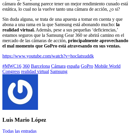
cámara de Samsung parece tener un mejor rendimiento cunado está
estática, lo cual no la vuelve tanto una cámara de acción, ¿o si?
Sin duda alguna, se trata de una apuesta a tomar en cuenta y que
abona a una rama en la que Samsung está abonando mucho:
la
realidad virtual.
Además, pese a sus pequeñas ‘deficiencias,’
estamos seguros que la Samsung Gear 360 se abrirá camino en el
mercado de las cámaras de acción,
principalmente aprovechando
el mal momento que GoPro está atravesando en sus ventas.
https://www.youtube.com/watch?v=hocIatxuddk
Etiquetado
#MWC16
360
Barcelona
Cámara
españa
GoPro
Mobile World
con:
Congress
realidad virtual
Samsung
Luis Mario López
Todas las entradas