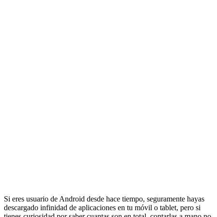
Si eres usuario de Android desde hace tiempo, seguramente hayas
descargado infinidad de aplicaciones en tu móvil o tablet, pero si
tienes curiosidad por saber cuantas son en total, contarlas a mano no