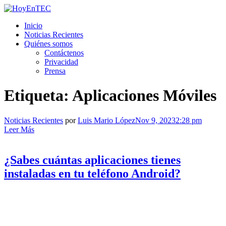
Saltar
al
HoyEnTEC
HoyEnTEC te traer las mejores noticias en tecnología
Inicio
contenido.
Noticias Recientes
Quiénes somos
Contáctenos
Privacidad
Prensa
Etiqueta:
Aplicaciones Móviles
Noticias Recientes
por
Luis Mario López
Nov 9, 2023
2:28 pm
Leer Más
¿Sabes cuántas aplicaciones tienes
instaladas en tu teléfono Android?