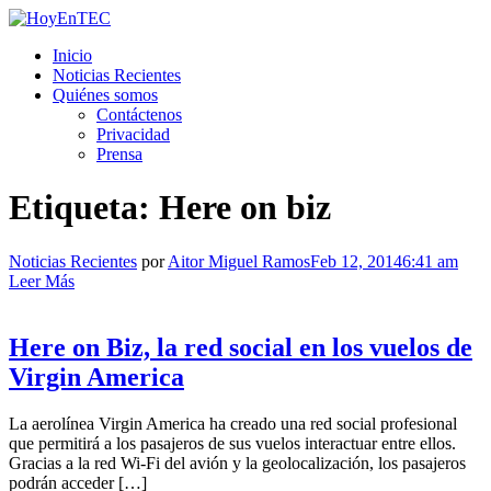
Saltar
al
HoyEnTEC
HoyEnTEC te traer las mejores noticias en tecnología
Inicio
contenido.
Noticias Recientes
Quiénes somos
Contáctenos
Privacidad
Prensa
Etiqueta:
Here on biz
Noticias Recientes
por
Aitor Miguel Ramos
Feb 12, 2014
6:41 am
Leer Más
Here on Biz, la red social en los vuelos de
Virgin America
La aerolínea Virgin America ha creado una red social profesional
que permitirá a los pasajeros de sus vuelos interactuar entre ellos.
Gracias a la red Wi-Fi del avión y la geolocalización, los pasajeros
podrán acceder […]