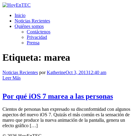
Saltar
al
HoyEnTEC
HoyEnTEC te traer las mejores noticias en tecnología
Inicio
contenido.
Noticias Recientes
Quiénes somos
Contáctenos
Privacidad
Prensa
Etiqueta:
marea
Noticias Recientes
por
Katherine
Oct 3, 2013
12:40 am
Leer Más
Por qué iOS 7 marea a las personas
Cientos de personas han expresado su disconformidad con algunos
aspectos del nuevo iOS 7. Quizás el más común es la sensación de
mareo que produce la nueva animación de la pantalla, genera un
efecto gráfico […]
© 2026 HoyEnTEC.