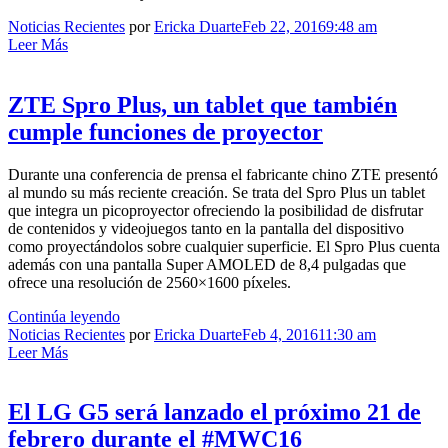
Noticias Recientes
por
Ericka Duarte
Feb 22, 2016
9:48 am
Leer Más
ZTE Spro Plus, un tablet que también
cumple funciones de proyector
Durante una conferencia de prensa el fabricante chino ZTE presentó
al mundo su más reciente creación. Se trata del Spro Plus un tablet
que integra un picoproyector ofreciendo la posibilidad de disfrutar
de contenidos y videojuegos tanto en la pantalla del dispositivo
como proyectándolos sobre cualquier superficie. El Spro Plus cuenta
además con una pantalla Super AMOLED de 8,4 pulgadas que
ofrece una resolución de 2560×1600 píxeles.
ZTE
Continúa leyendo
Spro
Noticias Recientes
por
Ericka Duarte
Feb 4, 2016
11:30 am
Plus,
Leer Más
un
tablet
que
El LG G5 será lanzado el próximo 21 de
también
febrero durante el #MWC16
cumple