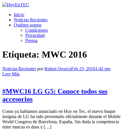
Saltar
al
HoyEnTEC
HoyEnTEC te traer las mejores noticias en tecnología
Inicio
contenido.
Noticias Recientes
Quiénes somos
Contáctenos
Privacidad
Prensa
Etiqueta:
MWC 2016
Noticias Recientes
por
Ruben Orozco
Feb 23, 2016
1:42 pm
Leer Más
#MWC16 LG G5: Conoce todos sus
accesorios
Como ya habíamos anunciado en Hoy en Tec, el nuevo buque
insignia de LG ha sido presentado oficialmente durante el Mobile
World Congress de Barcelona, España. Sin duda la competencia
entre marcas es dura y […]