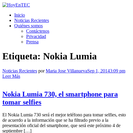
Saltar
al
HoyEnTEC
HoyEnTEC te traer las mejores noticias en tecnología
Inicio
contenido.
Noticias Recientes
Quiénes somos
Contáctenos
Privacidad
Prensa
Etiqueta:
Nokia Lumia
Noticias Recientes
por
Maria Jose Villanueva
Sep 1, 2014
3:09 pm
Leer Más
Nokia Lumia 730, el smartphone para
tomar selfies
El Nokia Lumia 730 será el mejor teléfono para tomar selfies, esto
de acuerdo a la información que se ha filtrado previo a la
presentación oficial del smartphone, que será este próximo 4 de
septiembre […]