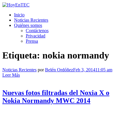
Saltar
al
HoyEnTEC
HoyEnTEC te traer las mejores noticias en tecnología
Inicio
contenido.
Noticias Recientes
Quiénes somos
Contáctenos
Privacidad
Prensa
Etiqueta:
nokia normandy
Noticias Recientes
por
Belén Ordóñez
Feb 3, 2014
11:05 am
Leer Más
Nuevas fotos filtradas del Noxia X o
Nokia Normandy MWC 2014