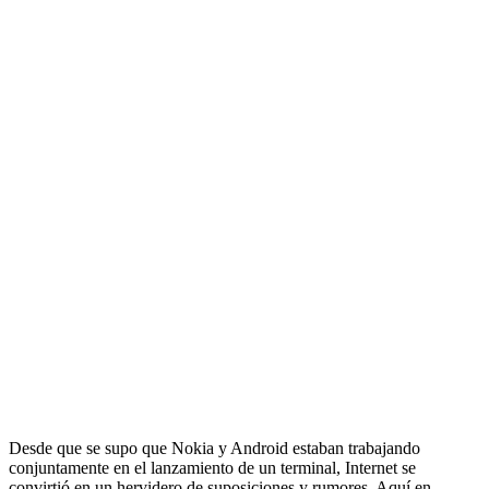
Desde que se supo que Nokia y Android estaban trabajando
conjuntamente en el lanzamiento de un terminal, Internet se
convirtió en un hervidero de suposiciones y rumores. Aquí en