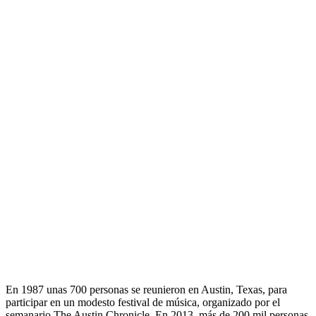
En 1987 unas 700 personas se reunieron en Austin, Texas, para
participar en un modesto festival de música, organizado por el
semanario The Austin Chronicle. En 2013, más de 200 mil personas