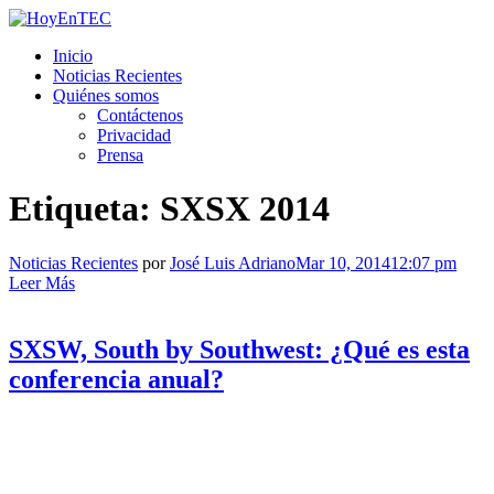
Saltar
al
HoyEnTEC
HoyEnTEC te traer las mejores noticias en tecnología
Inicio
contenido.
Noticias Recientes
Quiénes somos
Contáctenos
Privacidad
Prensa
Etiqueta:
SXSX 2014
Noticias Recientes
por
José Luis Adriano
Mar 10, 2014
12:07 pm
Leer Más
SXSW, South by Southwest: ¿Qué es esta
conferencia anual?