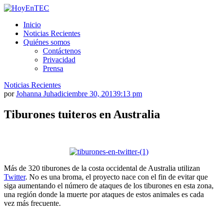
Saltar
al
HoyEnTEC
HoyEnTEC te traer las mejores noticias en tecnología
Inicio
contenido.
Noticias Recientes
Quiénes somos
Contáctenos
Privacidad
Prensa
Noticias Recientes
por
Johanna Juha
diciembre 30, 2013
9:13 pm
Tiburones tuiteros en Australia
Más de 320 tiburones de la costa occidental de Australia utilizan
Twitter
. No es una broma, el proyecto nace con el fin de evitar que
siga aumentando el número de ataques de los tiburones en esta zona,
una región donde la muerte por ataques de estos animales es cada
vez más frecuente.