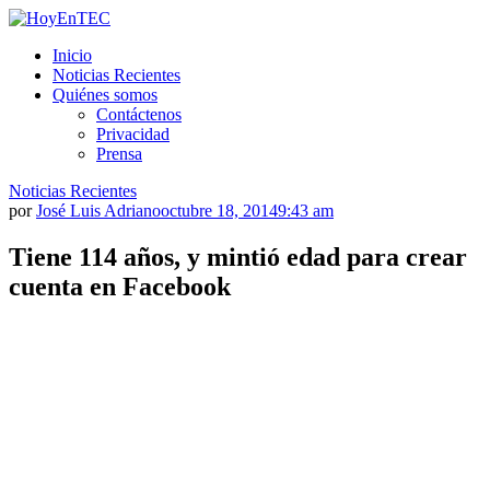
Saltar
al
HoyEnTEC
HoyEnTEC te traer las mejores noticias en tecnología
Inicio
contenido.
Noticias Recientes
Quiénes somos
Contáctenos
Privacidad
Prensa
Noticias Recientes
por
José Luis Adriano
octubre 18, 2014
9:43 am
Tiene 114 años, y mintió edad para crear
cuenta en Facebook