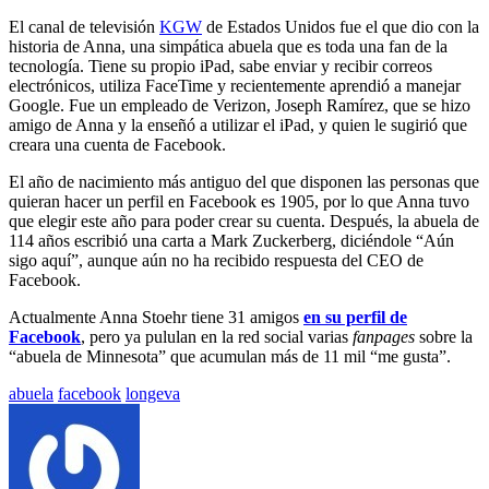
El canal de televisión
KGW
de Estados Unidos fue el que dio con la
historia de Anna, una simpática abuela que es toda una fan de la
tecnología. Tiene su propio iPad, sabe enviar y recibir correos
electrónicos, utiliza FaceTime y recientemente aprendió a manejar
Google. Fue un empleado de Verizon, Joseph Ramírez, que se hizo
amigo de Anna y la enseñó a utilizar el iPad, y quien le sugirió que
creara una cuenta de Facebook.
El año de nacimiento más antiguo del que disponen las personas que
quieran hacer un perfil en Facebook es 1905, por lo que Anna tuvo
que elegir este año para poder crear su cuenta. Después, la abuela de
114 años escribió una carta a Mark Zuckerberg, diciéndole “Aún
sigo aquí”, aunque aún no ha recibido respuesta del CEO de
Facebook.
Actualmente Anna Stoehr tiene 31 amigos
en su perfil de
Facebook
, pero ya pululan en la red social varias
fanpages
sobre la
“abuela de Minnesota” que acumulan más de 11 mil “me gusta”.
Etiquetado
abuela
facebook
longeva
con: