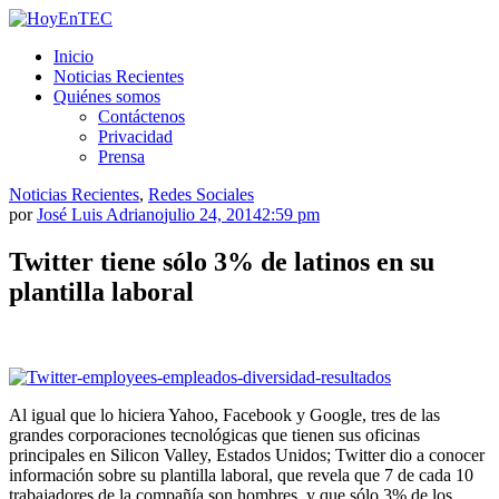
Saltar
al
HoyEnTEC
HoyEnTEC te traer las mejores noticias en tecnología
Inicio
contenido.
Noticias Recientes
Quiénes somos
Contáctenos
Privacidad
Prensa
Noticias Recientes
,
Redes Sociales
por
José Luis Adriano
julio 24, 2014
2:59 pm
Twitter tiene sólo 3% de latinos en su
plantilla laboral
Al igual que lo hiciera Yahoo, Facebook y Google, tres de las
grandes corporaciones tecnológicas que tienen sus oficinas
principales en Silicon Valley, Estados Unidos; Twitter dio a conocer
información sobre su plantilla laboral, que revela que 7 de cada 10
trabajadores de la compañía son hombres, y que sólo 3% de los