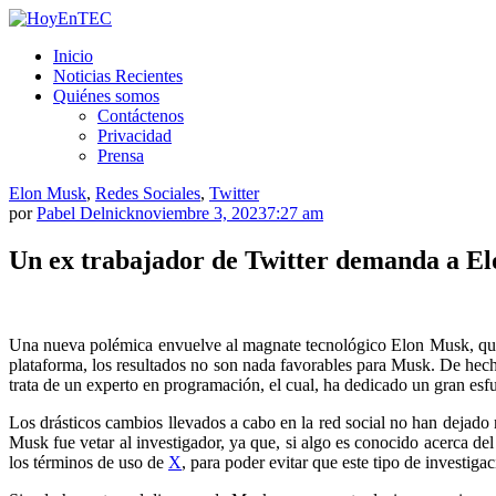
Saltar
al
HoyEnTEC
HoyEnTEC te traer las mejores noticias en tecnología
Inicio
contenido.
Noticias Recientes
Quiénes somos
Contáctenos
Privacidad
Prensa
Elon Musk
,
Redes Sociales
,
Twitter
por
Pabel Delnick
noviembre 3, 2023
7:27 am
Un ex trabajador de Twitter demanda a El
Una nueva polémica envuelve al magnate tecnológico Elon Musk, quie
plataforma, los resultados no son nada favorables para Musk. De hech
trata de un experto en programación, el cual, ha dedicado un gran esf
Los drásticos cambios llevados a cabo en la red social no han dejado
Musk fue vetar al investigador, ya que, si algo es conocido acerca de
los términos de uso de
X
, para poder evitar que este tipo de investig