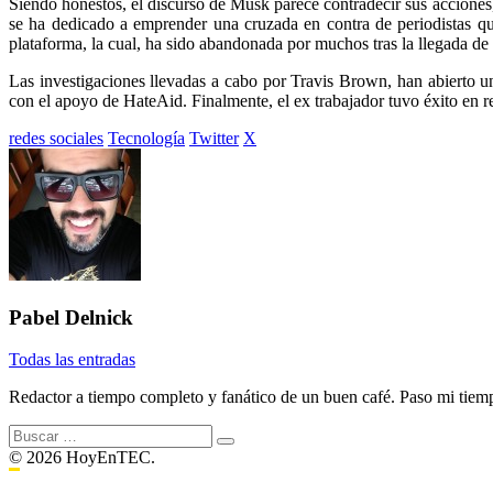
Siendo honestos, el discurso de Musk parece contradecir sus acciones,
se ha dedicado a emprender una cruzada en contra de periodistas q
plataforma, la cual, ha sido abandonada por muchos tras la llegada de 
Las investigaciones llevadas a cabo por Travis Brown, han abierto un
con el apoyo de HateAid. Finalmente, el ex trabajador tuvo éxito en 
Etiquetado
redes sociales
Tecnología
Twitter
X
con:
Pabel Delnick
Todas las entradas
Redactor a tiempo completo y fanático de un buen café. Paso mi tiemp
Buscar:
© 2026 HoyEnTEC.