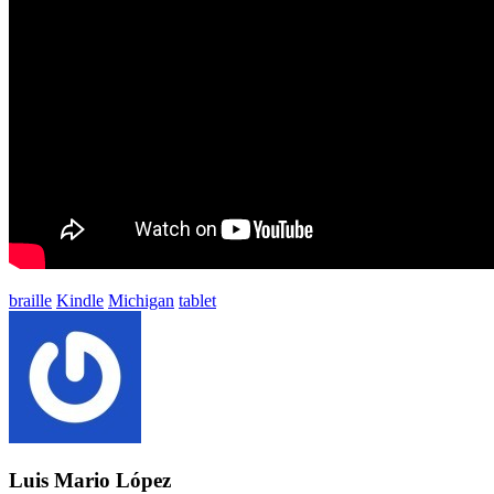
Etiquetado
braille
Kindle
Michigan
tablet
con:
Luis Mario López