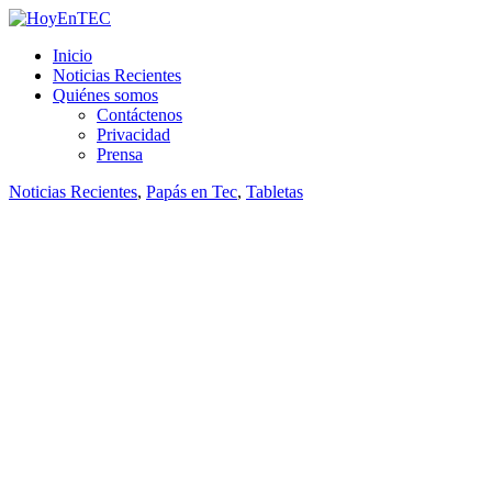
Saltar
al
HoyEnTEC
HoyEnTEC te traer las mejores noticias en tecnología
Inicio
contenido.
Noticias Recientes
Quiénes somos
Contáctenos
Privacidad
Prensa
Noticias Recientes
,
Papás en Tec
,
Tabletas