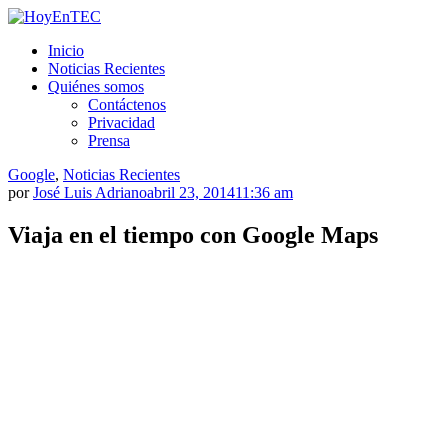
Saltar
al
HoyEnTEC
HoyEnTEC te traer las mejores noticias en tecnología
Inicio
contenido.
Noticias Recientes
Quiénes somos
Contáctenos
Privacidad
Prensa
Google
,
Noticias Recientes
por
José Luis Adriano
abril 23, 2014
11:36 am
Viaja en el tiempo con Google Maps