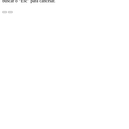
buscar o “Esc” para cancelar.
Menu