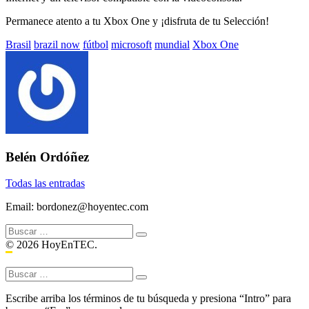
Permanece atento a tu Xbox One y ¡disfruta de tu Selección!
Etiquetado
Brasil
brazil now
fútbol
microsoft
mundial
Xbox One
con:
Belén Ordóñez
Todas las entradas
Email: bordonez@hoyentec.com
Buscar:
© 2026 HoyEnTEC.
Buscar:
Escribe arriba los términos de tu búsqueda y presiona “Intro” para