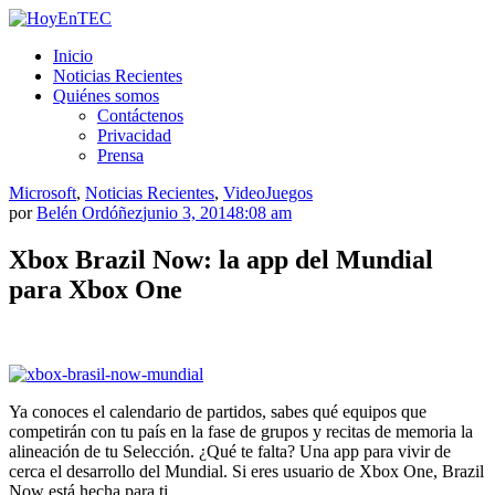
Saltar
al
HoyEnTEC
HoyEnTEC te traer las mejores noticias en tecnología
Inicio
contenido.
Noticias Recientes
Quiénes somos
Contáctenos
Privacidad
Prensa
Microsoft
,
Noticias Recientes
,
VideoJuegos
por
Belén Ordóñez
junio 3, 2014
8:08 am
Xbox Brazil Now: la app del Mundial
para Xbox One
Ya conoces el calendario de partidos, sabes qué equipos que
competirán con tu país en la fase de grupos y recitas de memoria la
alineación de tu Selección. ¿Qué te falta? Una app para vivir de
cerca el desarrollo del Mundial. Si eres usuario de Xbox One, Brazil
Now está hecha para ti.