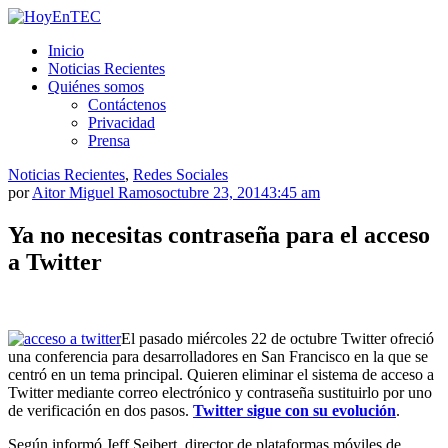
Saltar
al
HoyEnTEC
HoyEnTEC te traer las mejores noticias en tecnología
Inicio
contenido.
Noticias Recientes
Quiénes somos
Contáctenos
Privacidad
Prensa
Noticias Recientes
,
Redes Sociales
por
Aitor Miguel Ramos
octubre 23, 2014
3:45 am
Ya no necesitas contraseña para el acceso
a Twitter
El pasado miércoles 22 de octubre Twitter ofreció
una conferencia para desarrolladores en San Francisco en la que se
centró en un tema principal. Quieren eliminar el sistema de acceso a
Twitter mediante correo electrónico y contraseña sustituirlo por uno
de verificación en dos pasos.
Twitter sigue con su evolución
.
Según informó Jeff Seibert, director de plataformas móviles de