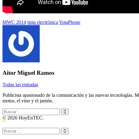
Etiquetado
MWC 2014
tinta electrónica
YotaPhone
con:
Aitor Miguel Ramos
Todas las entradas
Publicista apasionado de la comunicación y las nuevas tecnologías. Me 
motos, el vino y el jamón.
Buscar:
© 2026 HoyEnTEC.
Buscar: