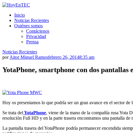
Saltar
al
HoyEnTEC
HoyEnTEC te traer las mejores noticias en tecnología
Inicio
contenido.
Noticias Recientes
Quiénes somos
Contáctenos
Privacidad
Prensa
Noticias Recientes
por
Aitor Miguel Ramos
febrero 26, 2014
8:35 am
YotaPhone, smartphone con dos pantallas
Hoy os presentamos lo que podría ser un gran avance en el sector de l
Se trata del
YotaPhone
, viene de la mano de la compañía rusa Yota De
resolución Full HD y en la parte trasera encontramos una pantalla de t
La pantalla trasera del YotaPhone podría permanecer encendida siem