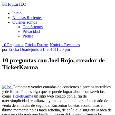
Saltar
al
HoyEnTEC
HoyEnTEC te traer las mejores noticias en tecnología
Inicio
contenido.
Noticias Recientes
Quiénes somos
Contáctenos
Privacidad
Prensa
10 Preguntas
,
Ericka Duarte
,
Noticias Recientes
por
Ericka Duarte
junio 21, 2015
11:20 pm
10 preguntas con Joel Rojo, creador de
TicketKarma
Comprar y vender entradas de conciertos a precios increíbles
y de forma fácil es algo que se puede lograr ahora con servicios
como
TicketKarma
un sitio web creado con el fin de
traer simplicidad, confianza, y una comunidad para el mercado de
venta de entradas de segunda. Encontrar boletas económicas en
último momento no es tarea sencilla, de ahí a que surgiera la idea de
crear un sitio web que facilitara esta realidad que enfrentan los