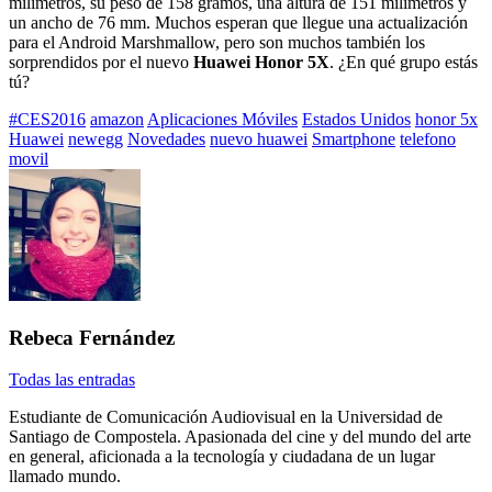
milímetros, su peso de 158 gramos, una altura de 151 milímetros y
un ancho de 76 mm. Muchos esperan que llegue una actualización
para el Android Marshmallow, pero son muchos también los
sorprendidos por el nuevo
Huawei Honor 5X
. ¿En qué grupo estás
tú?
Etiquetado
#CES2016
amazon
Aplicaciones Móviles
Estados Unidos
honor 5x
con:
Huawei
newegg
Novedades
nuevo huawei
Smartphone
telefono
movil
Rebeca Fernández
Todas las entradas
Estudiante de Comunicación Audiovisual en la Universidad de
Santiago de Compostela. Apasionada del cine y del mundo del arte
en general, aficionada a la tecnología y ciudadana de un lugar
llamado mundo.