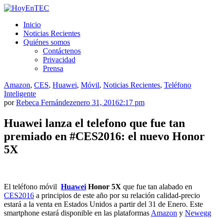
Saltar
al
HoyEnTEC
HoyEnTEC te traer las mejores noticias en tecnología
Inicio
contenido.
Noticias Recientes
Quiénes somos
Contáctenos
Privacidad
Prensa
Amazon
,
CES
,
Huawei
,
Móvil
,
Noticias Recientes
,
Teléfono
Inteligente
por
Rebeca Fernández
enero 31, 2016
2:17 pm
Huawei lanza el telefono que fue tan
premiado en #CES2016: el nuevo Honor
5X
El teléfono móvil
Huawei
Honor 5X
que fue tan alabado en
CES2016
a principios de este año por su relación calidad-precio
estará a la venta en Estados Unidos a partir del 31 de Enero. Este
smartphone estará disponible en las plataformas
Amazon
y
Newegg