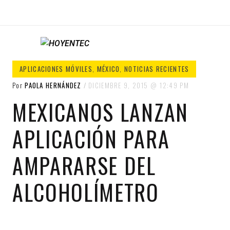
HOYENTEC
HoyEnTEC te traer las mejores noticias
APLICACIONES MÓVILES
,
MÉXICO
,
NOTICIAS RECIENTES
en tecnología
Por
PAOLA HERNÁNDEZ
DICIEMBRE 9, 2015
12:49 PM
MEXICANOS LANZAN
APLICACIÓN PARA
AMPARARSE DEL
ALCOHOLÍMETRO