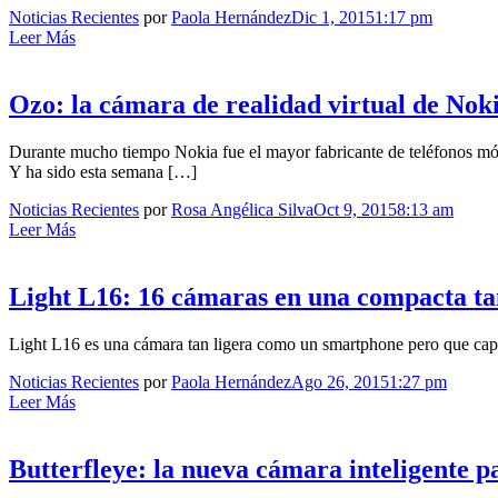
Noticias Recientes
por
Paola Hernández
Dic 1, 2015
1:17 pm
Leer Más
Ozo: la cámara de realidad virtual de Nok
Durante mucho tiempo Nokia fue el mayor fabricante de teléfonos móv
Y ha sido esta semana […]
Noticias Recientes
por
Rosa Angélica Silva
Oct 9, 2015
8:13 am
Leer Más
Light L16: 16 cámaras en una compacta 
Light L16 es una cámara tan ligera como un smartphone pero que captu
Noticias Recientes
por
Paola Hernández
Ago 26, 2015
1:27 pm
Leer Más
Butterfleye: la nueva cámara inteligente p