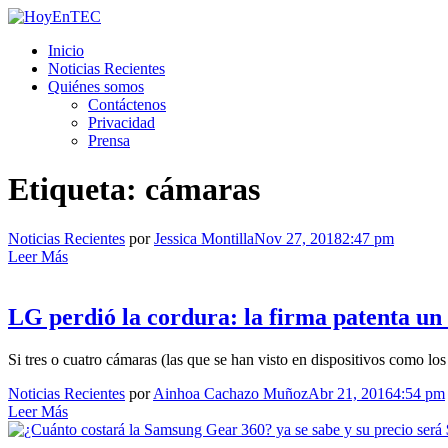
Saltar
al
HoyEnTEC
HoyEnTEC te traer las mejores noticias en tecnología
Inicio
contenido.
Noticias Recientes
Quiénes somos
Contáctenos
Privacidad
Prensa
Etiqueta:
cámaras
Noticias Recientes
por
Jessica Montilla
Nov 27, 2018
2:47 pm
Leer Más
LG perdió la cordura: la firma patenta u
Si tres o cuatro cámaras (las que se han visto en dispositivos como 
Noticias Recientes
por
Ainhoa Cachazo Muñoz
Abr 21, 2016
4:54 pm
Leer Más