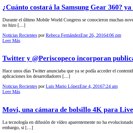
¿Cuánto costará la Samsung Gear 360? ya s
Durante el último Mobile World Congress se conocieron muchas noveda
no hizo […]
Noticias Recientes
por
Rebeca Fernández
Ene 26, 2016
4:06 pm
Leer Más
Twitter y @Periscopeco incorporan publi
Hace unos días Twitter anunciaba que ya se podía acceder el contenid
aplicaciones los desarrolladores […]
Noticias Recientes
por
Luis Mario López
Ene 4, 2016
7:24 am
Leer Más
Movi, una cámara de bolsillo 4K para Li
La tecnología en difusión de vídeo aparentemente no ha evolucionado
embargo, si […]