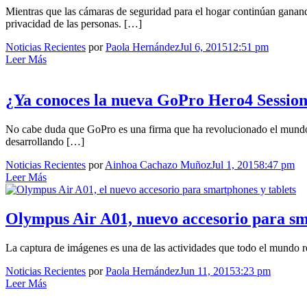
Mientras que las cámaras de seguridad para el hogar continúan ganand
privacidad de las personas. […]
Noticias Recientes
por
Paola Hernández
Jul 6, 2015
12:51 pm
Leer Más
¿Ya conoces la nueva GoPro Hero4 Session
No cabe duda que GoPro es una firma que ha revolucionado el mundo d
desarrollando […]
Noticias Recientes
por
Ainhoa Cachazo Muñoz
Jul 1, 2015
8:47 pm
Leer Más
Olympus Air A01, nuevo accesorio para sm
La captura de imágenes es una de las actividades que todo el mundo r
Noticias Recientes
por
Paola Hernández
Jun 11, 2015
3:23 pm
Leer Más