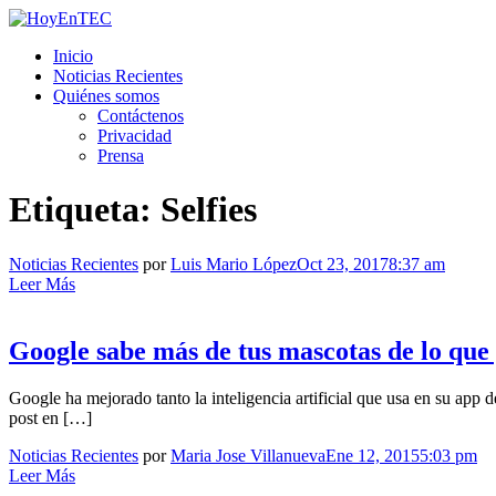
Saltar
al
HoyEnTEC
HoyEnTEC te traer las mejores noticias en tecnología
Inicio
contenido.
Noticias Recientes
Quiénes somos
Contáctenos
Privacidad
Prensa
Etiqueta:
Selfies
Noticias Recientes
por
Luis Mario López
Oct 23, 2017
8:37 am
Leer Más
Google sabe más de tus mascotas de lo que
Google ha mejorado tanto la inteligencia artificial que usa en su app
post en […]
Noticias Recientes
por
Maria Jose Villanueva
Ene 12, 2015
5:03 pm
Leer Más