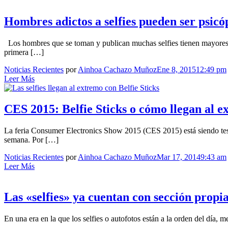
Hombres adictos a selfies pueden ser psicó
Los hombres que se toman y publican muchas selfies tienen mayores te
primera […]
Noticias Recientes
por
Ainhoa Cachazo Muñoz
Ene 8, 2015
12:49 pm
Leer Más
CES 2015: Belfie Sticks o cómo llegan al ex
La feria Consumer Electronics Show 2015 (CES 2015) está siendo testi
semana. Por […]
Noticias Recientes
por
Ainhoa Cachazo Muñoz
Mar 17, 2014
9:43 am
Leer Más
Las «selfies» ya cuentan con sección propi
En una era en la que los selfies o autofotos están a la orden del día