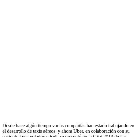
Desde hace algún tiempo varias compañías han estado trabajando en
el desarrollo de taxis aéreos, y ahora Uber, en colaboración con su
socio de taxis voladores Bell, se presentó en la CES 2019 de Las