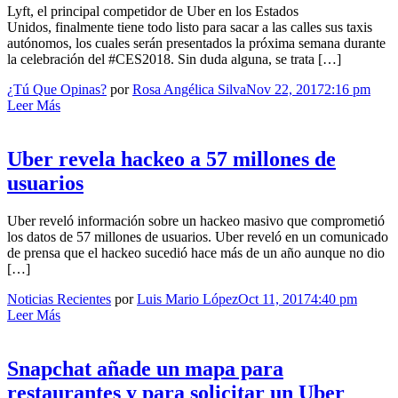
Lyft, el principal competidor de Uber en los Estados
Unidos, finalmente tiene todo listo para sacar a las calles sus taxis
autónomos, los cuales serán presentados la próxima semana durante
la celebración del #CES2018. Sin duda alguna, se trata […]
¿Tú Que Opinas?
por
Rosa Angélica Silva
Nov 22, 2017
2:16 pm
Leer Más
Uber revela hackeo a 57 millones de
usuarios
Uber reveló información sobre un hackeo masivo que comprometió
los datos de 57 millones de usuarios. Uber reveló en un comunicado
de prensa que el hackeo sucedió hace más de un año aunque no dio
[…]
Noticias Recientes
por
Luis Mario López
Oct 11, 2017
4:40 pm
Leer Más
Snapchat añade un mapa para
restaurantes y para solicitar un Uber