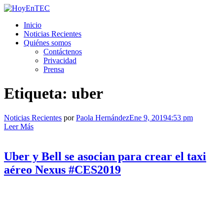
Saltar
al
HoyEnTEC
HoyEnTEC te traer las mejores noticias en tecnología
Inicio
contenido.
Noticias Recientes
Quiénes somos
Contáctenos
Privacidad
Prensa
Etiqueta:
uber
Noticias Recientes
por
Paola Hernández
Ene 9, 2019
4:53 pm
Leer Más
Uber y Bell se asocian para crear el taxi
aéreo Nexus #CES2019