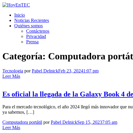
Saltar
al
HoyEnTEC
HoyEnTEC te traer las mejores noticias en tecnología
Inicio
contenido.
Noticias Recientes
Quiénes somos
Contáctenos
Privacidad
Prensa
Categoría:
Computadora portát
Tecnologia
por
Pabel Delnick
Feb 23, 2024
1:07 pm
Leer Más
Es oficial la llegada de la Galaxy Book 4 
Para el mercado tecnológico, el año 2024 llegó más innovador que n
ya sabemos, […]
Computadora portátil
por
Pabel Delnick
Sep 15, 2023
7:05 am
Leer Más