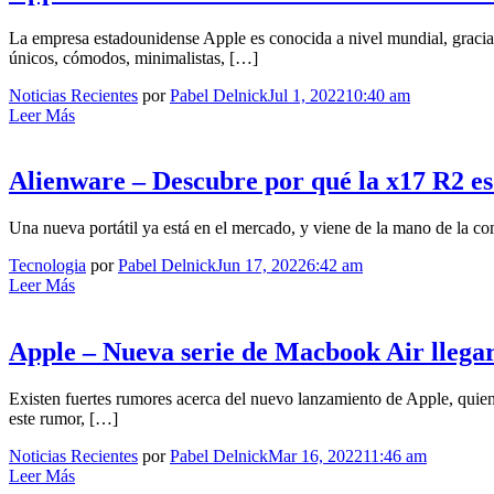
La empresa estadounidense Apple es conocida a nivel mundial, gracias
únicos, cómodos, minimalistas, […]
Noticias Recientes
por
Pabel Delnick
Jul 1, 2022
10:40 am
Leer Más
Alienware – Descubre por qué la x17 R2 es
Una nueva portátil ya está en el mercado, y viene de la mano de la com
Tecnologia
por
Pabel Delnick
Jun 17, 2022
6:42 am
Leer Más
Apple – Nueva serie de Macbook Air llega
Existen fuertes rumores acerca del nuevo lanzamiento de Apple, quien
este rumor, […]
Noticias Recientes
por
Pabel Delnick
Mar 16, 2022
11:46 am
Leer Más