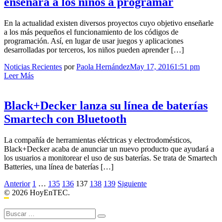
enseñará a los niños a programar
En la actualidad existen diversos proyectos cuyo objetivo enseñarle
a los más pequeños el funcionamiento de los códigos de
programación. Así, en lugar de usar juegos y aplicaciones
desarrolladas por terceros, los niños pueden aprender […]
Noticias Recientes
por
Paola Hernández
May 17, 2016
1:51 pm
Leer Más
Black+Decker lanza su línea de baterías
Smartech con Bluetooth
La compañía de herramientas eléctricas y electrodomésticos,
Black+Decker acaba de anunciar un nuevo producto que ayudará a
los usuarios a monitorear el uso de sus baterías. Se trata de Smartech
Batteries, una línea de baterías […]
Ir
Anterior
1
…
135
136
137
138
139
Siguiente
© 2026 HoyEnTEC.
a
las
Buscar: