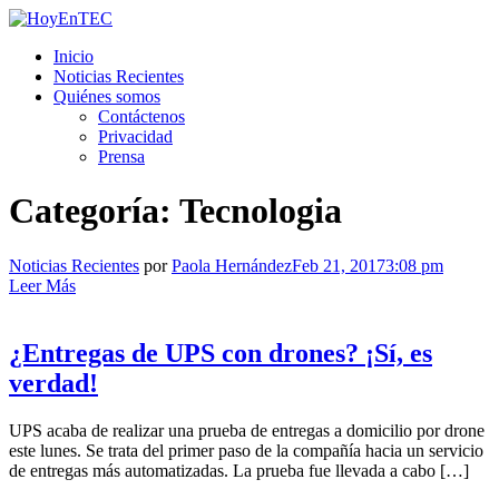
Saltar
al
HoyEnTEC
HoyEnTEC te traer las mejores noticias en tecnología
Inicio
contenido.
Noticias Recientes
Quiénes somos
Contáctenos
Privacidad
Prensa
Categoría:
Tecnologia
Noticias Recientes
por
Paola Hernández
Feb 21, 2017
3:08 pm
Leer Más
¿Entregas de UPS con drones? ¡Sí, es
verdad!
UPS acaba de realizar una prueba de entregas a domicilio por drone
este lunes. Se trata del primer paso de la compañía hacia un servicio
de entregas más automatizadas. La prueba fue llevada a cabo […]