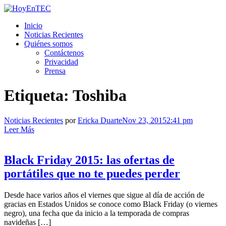
Saltar
al
HoyEnTEC
HoyEnTEC te traer las mejores noticias en tecnología
Inicio
contenido.
Noticias Recientes
Quiénes somos
Contáctenos
Privacidad
Prensa
Etiqueta:
Toshiba
Noticias Recientes
por
Ericka Duarte
Nov 23, 2015
2:41 pm
Leer Más
Black Friday 2015: las ofertas de
portátiles que no te puedes perder
Desde hace varios años el viernes que sigue al día de acción de
gracias en Estados Unidos se conoce como Black Friday (o viernes
negro), una fecha que da inicio a la temporada de compras
navideñas […]