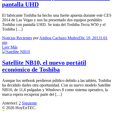
pantalla UHD
El fabricante Toshiba ha hecho una fuerte apuesta durante este CES
2014 de Las Vegas y nos ha presentado dos equipos portátiles
Toshiba con pantalla UHD. Se trata del Toshiba Tecra W50 y el
Toshiba […]
Noticias Recientes
por
Ainhoa Cachazo Muñoz
Dic 19, 2013
1:01
pm
Leer Más
Satellite NB10, el nuevo portátil
económico de Toshiba
Aunque los netbook perdieron público debido a las tablets, Toshiba
ha decidido darles otra oportunidad. Con su nuevo modelo Satellite
NB10, de 11,6 pulgadas y Windows 8 como sistema operativo, la
marca espera recuperar parte del […]
Ir
Anterior
1
2
Siguiente
© 2026 HoyEnTEC.
a